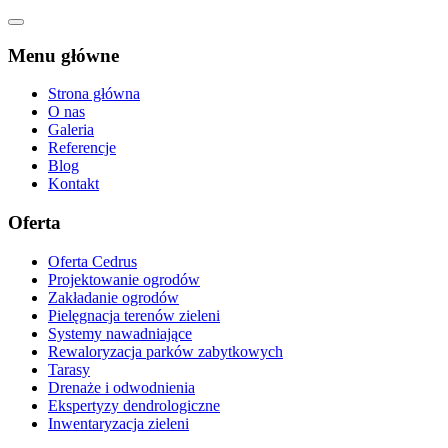
Menu główne
Strona główna
O nas
Galeria
Referencje
Blog
Kontakt
Oferta
Oferta Cedrus
Projektowanie ogrodów
Zakładanie ogrodów
Pielęgnacja terenów zieleni
Systemy nawadniające
Rewaloryzacja parków zabytkowych
Tarasy
Drenaże i odwodnienia
Ekspertyzy dendrologiczne
Inwentaryzacja zieleni