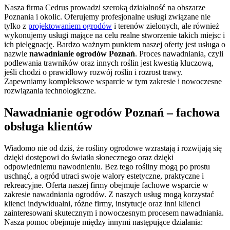
Nasza firma Cedrus prowadzi szeroką działalność na obszarze
Poznania i okolic. Oferujemy profesjonalne usługi związane nie
tylko z
projektowaniem ogrodów
i terenów zielonych, ale również
wykonujemy usługi mające na celu realne stworzenie takich miejsc i
ich pielęgnację. Bardzo ważnym punktem naszej oferty jest usługa o
nazwie
nawadnianie ogrodów Poznań
. Proces nawadniania, czyli
podlewania trawników oraz innych roślin jest kwestią kluczową,
jeśli chodzi o prawidłowy rozwój roślin i rozrost trawy.
Zapewniamy kompleksowe wsparcie w tym zakresie i nowoczesne
rozwiązania technologiczne.
Nawadnianie ogrodów Poznań – fachowa
obsługa klientów
Wiadomo nie od dziś, że rośliny ogrodowe wzrastają i rozwijają się
dzięki dostępowi do światła słonecznego oraz dzięki
odpowiedniemu nawodnieniu. Bez tego rośliny mogą po prostu
uschnąć, a ogród utraci swoje walory estetyczne, praktyczne i
rekreacyjne. Oferta naszej firmy obejmuje fachowe wsparcie w
zakresie nawadniania ogrodów. Z naszych usług mogą korzystać
klienci indywidualni, różne firmy, instytucje oraz inni klienci
zainteresowani skutecznym i nowoczesnym procesem nawadniania.
Nasza pomoc obejmuje między innymi następujące działania: