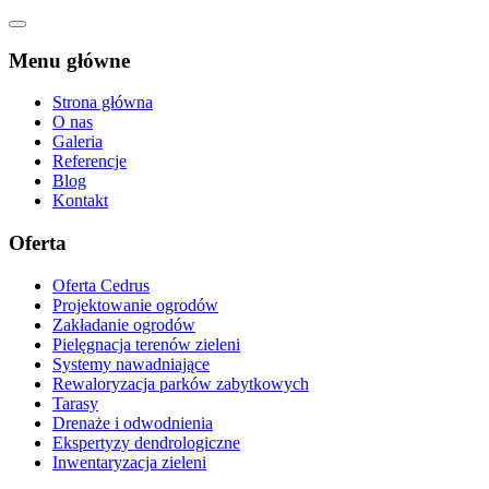
Menu główne
Strona główna
O nas
Galeria
Referencje
Blog
Kontakt
Oferta
Oferta Cedrus
Projektowanie ogrodów
Zakładanie ogrodów
Pielęgnacja terenów zieleni
Systemy nawadniające
Rewaloryzacja parków zabytkowych
Tarasy
Drenaże i odwodnienia
Ekspertyzy dendrologiczne
Inwentaryzacja zieleni