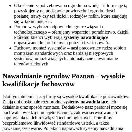
Określenie zapotrzebowania ogrodu na wodę – informację tą
pozyskujemy na podstawie powierzchni ogrodu, ilości
posianej trawy czy też ilości i rodzajów roślin, które znajdują
się w takim miejscu.
Pomoc w wyborze odpowiedniego rozwiązania
technologicznego – oferujemy wsparcie i poradnictwo, dzięki
któremu klienci wybierają
systemy nawadniające
dopasowane do konkretnych potrzeb i zastosowań.
Fachowy montaż systemów – nasi pracownicy radzą sobie z
montażem standardowych oraz bardziej nietypowych
systemów, umożliwiających automatyczne nawadnianie
terenów zielonych.
Nawadnianie ogrodów Poznań – wysokie
kwalifikacje fachowców
Istotnym atutem naszej firmy są wysokie kwalifikacje pracowników.
Znają oni doskonale różnorodne
systemy nawadniające
, ich
działanie oraz sposób montażu. Dodatkowo nasz personel może się
pochwalić wiedzą i umiejętnościami z zakresu serwisowania i
naprawiania takich rozwiązań technologicznych. Potrafimy
bezproblemowo likwidować standardowe usterki, a także
poważniejsze awarie. Po takich naprawach systemy nawadniania