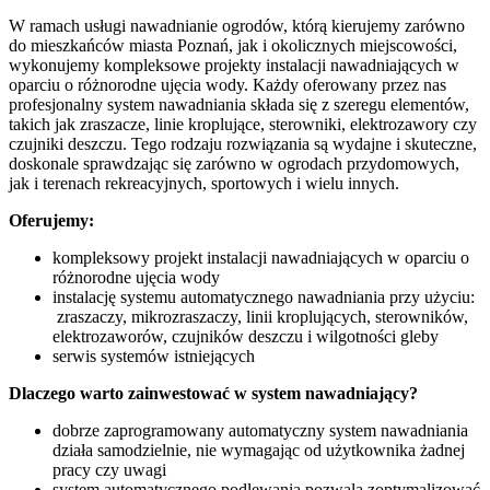
W ramach usługi nawadnianie ogrodów, którą kierujemy zarówno
do mieszkańców miasta Poznań, jak i okolicznych miejscowości,
wykonujemy kompleksowe projekty instalacji nawadniających w
oparciu o różnorodne ujęcia wody. Każdy oferowany przez nas
profesjonalny system nawadniania składa się z szeregu elementów,
takich jak zraszacze, linie kroplujące, sterowniki, elektrozawory czy
czujniki deszczu. Tego rodzaju rozwiązania są wydajne i skuteczne,
doskonale sprawdzając się zarówno w ogrodach przydomowych,
jak i terenach rekreacyjnych, sportowych i wielu innych.
Oferujemy:
kompleksowy projekt instalacji nawadniających w oparciu o
różnorodne ujęcia wody
instalację systemu automatycznego nawadniania przy użyciu:
zraszaczy, mikrozraszaczy, linii kroplujących, sterowników,
elektrozaworów, czujników deszczu i wilgotności gleby
serwis systemów istniejących
Dlaczego warto zainwestować w system nawadniający?
dobrze zaprogramowany automatyczny system nawadniania
działa samodzielnie, nie wymagając od użytkownika żadnej
pracy czy uwagi
system automatycznego podlewania pozwala zoptymalizować