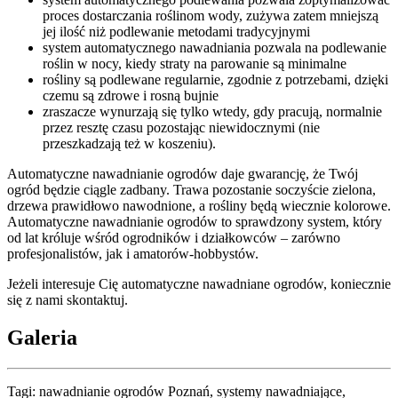
proces dostarczania roślinom wody, zużywa zatem mniejszą
jej ilość niż podlewanie metodami tradycyjnymi
system automatycznego nawadniania pozwala na podlewanie
roślin w nocy, kiedy straty na parowanie są minimalne
rośliny są podlewane regularnie, zgodnie z potrzebami, dzięki
czemu są zdrowe i rosną bujnie
zraszacze wynurzają się tylko wtedy, gdy pracują, normalnie
przez resztę czasu pozostając niewidocznymi (nie
przeszkadzają też w koszeniu).
Automatyczne nawadnianie ogrodów daje gwarancję, że Twój
ogród będzie ciągle zadbany. Trawa pozostanie soczyście zielona,
drzewa prawidłowo nawodnione, a rośliny będą wiecznie kolorowe.
Automatyczne nawadnianie ogrodów to sprawdzony system, który
od lat króluje wśród ogrodników i działkowców – zarówno
profesjonalistów, jak i amatorów-hobbystów.
Jeżeli interesuje Cię automatyczne nawadniane ogrodów, koniecznie
się z nami skontaktuj.
Galeria
Tagi: nawadnianie ogrodów Poznań, systemy nawadniające,