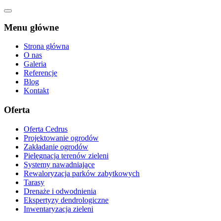
Menu główne
Strona główna
O nas
Galeria
Referencje
Blog
Kontakt
Oferta
Oferta Cedrus
Projektowanie ogrodów
Zakładanie ogrodów
Pielęgnacja terenów zieleni
Systemy nawadniające
Rewaloryzacja parków zabytkowych
Tarasy
Drenaże i odwodnienia
Ekspertyzy dendrologiczne
Inwentaryzacja zieleni