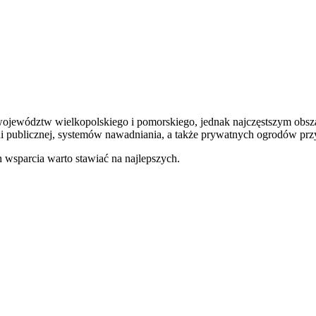
ojewództw wielkopolskiego i pomorskiego, jednak najczęstszym obszare
eni publicznej, systemów nawadniania, a także prywatnych ogrodów p
h wsparcia warto stawiać na najlepszych.