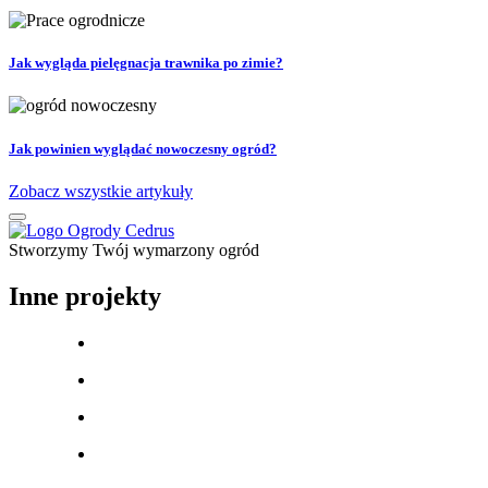
Jak wygląda pielęgnacja trawnika po zimie?
Jak powinien wyglądać nowoczesny ogród?
Zobacz wszystkie artykuły
Stworzymy Twój wymarzony ogród
Inne projekty