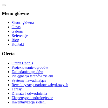
Menu główne
Strona główna
O nas
Galeria
Referencje
Blog
Kontakt
Oferta
Oferta Cedrus
Projektowanie ogrodów
Zakładanie ogrodów
Pielęgnacja terenów zieleni
Systemy nawadniające
Rewaloryzacja parków zabytkowych
Tarasy
Drenaże i odwodnienia
Ekspertyzy dendrologiczne
Inwentaryzacja zieleni