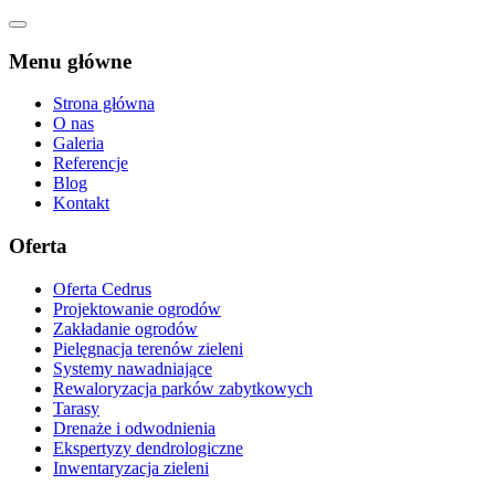
Menu główne
Strona główna
O nas
Galeria
Referencje
Blog
Kontakt
Oferta
Oferta Cedrus
Projektowanie ogrodów
Zakładanie ogrodów
Pielęgnacja terenów zieleni
Systemy nawadniające
Rewaloryzacja parków zabytkowych
Tarasy
Drenaże i odwodnienia
Ekspertyzy dendrologiczne
Inwentaryzacja zieleni