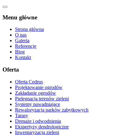
Menu główne
Strona główna
O nas
Galeria
Referencje
Blog
Kontakt
Oferta
Oferta Cedrus
Projektowanie ogrodów
Zakładanie ogrodów
Pielęgnacja terenów zieleni
Systemy nawadniające
Rewaloryzacja parków zabytkowych
Tarasy
Drenaże i odwodnienia
Ekspertyzy dendrologiczne
Inwentaryzacja zieleni