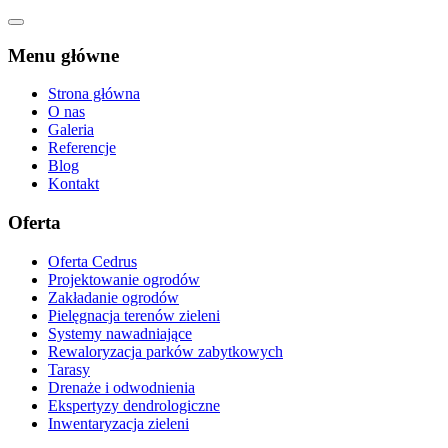
Menu główne
Strona główna
O nas
Galeria
Referencje
Blog
Kontakt
Oferta
Oferta Cedrus
Projektowanie ogrodów
Zakładanie ogrodów
Pielęgnacja terenów zieleni
Systemy nawadniające
Rewaloryzacja parków zabytkowych
Tarasy
Drenaże i odwodnienia
Ekspertyzy dendrologiczne
Inwentaryzacja zieleni