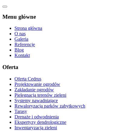
Menu główne
Strona główna
O nas
Galeria
Referencje
Blog
Kontakt
Oferta
Oferta Cedrus
Projektowanie ogrodów
Zakładanie ogrodów
Pielęgnacja terenów zieleni
Systemy nawadniające
Rewaloryzacja parków zabytkowych
Tarasy
Drenaże i odwodnienia
Ekspertyzy dendrologiczne
Inwentaryzacja zieleni