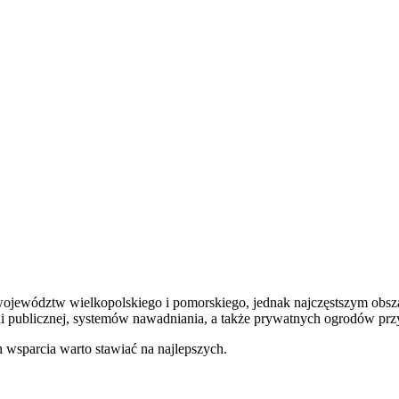
ojewództw wielkopolskiego i pomorskiego, jednak najczęstszym obszare
eni publicznej, systemów nawadniania, a także prywatnych ogrodów p
h wsparcia warto stawiać na najlepszych.