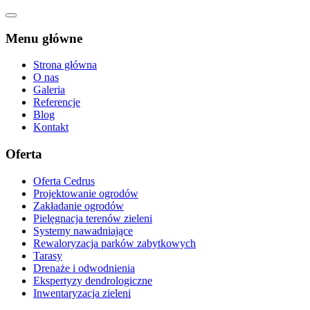
Menu główne
Strona główna
O nas
Galeria
Referencje
Blog
Kontakt
Oferta
Oferta Cedrus
Projektowanie ogrodów
Zakładanie ogrodów
Pielęgnacja terenów zieleni
Systemy nawadniające
Rewaloryzacja parków zabytkowych
Tarasy
Drenaże i odwodnienia
Ekspertyzy dendrologiczne
Inwentaryzacja zieleni